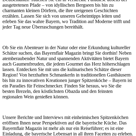
ausgetretenen Pfade – von idyllischen Bergseen bis hin zu
charmanten kleinen Dörfern, die ihre ureigenen Geschichten
erzählen. Lassen Sie sich von unseren Geheimtipps leiten und
erleben Sie das wahre Bayern, wo Tradition auf Moderne trifft und
jeder Tag neue Überraschungen bereithält.
Ob Sie ein Abenteuer in der Natur oder eine Erkundung kultureller
Schätze suchen, das Bayernflair Magazin bringt Sie dorthin! Neben
atemberaubender Natur und spannenden Aktivitäten bietet Bayern
auch Gaumenfreuden, die jedem Gourmet das Herz höherschlagen
lassen. Entdecken Sie mit uns die kulinarischen Schätze dieser
Region! Von herzhaften Schmankerln in traditionellen Gasthäusern
bis hin zu innovativen Kreationen junger Spitzenköche – Bayern ist
ein Paradies für Feinschmecker. Finden Sie heraus, wo Sie die
besten Brezeln, den köstlichsten Obazda und den feinsten
regionalen Wein genießen können.
Unsere Berichte und Interviews mit einheimischen Spitzenköchen
eröffnen Ihnen neue Perspektiven auf die bayerische Küche. Das
Bayernflair Magazin ist mehr als nur ein Reiseführer; es ist eine
Einladung, die bayerische Lebensart in all ihren Facetten zu erleben.