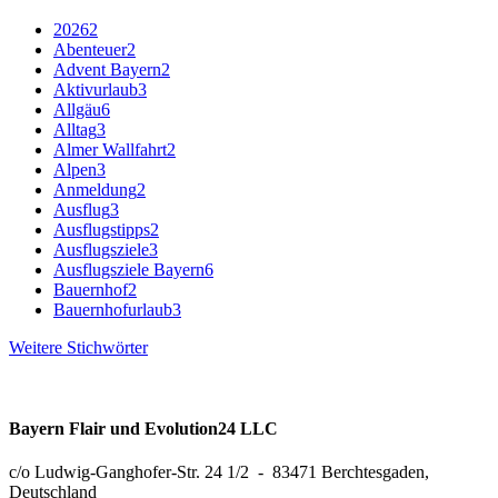
2026
2
Abenteuer
2
Advent Bayern
2
Aktivurlaub
3
Allgäu
6
Alltag
3
Almer Wallfahrt
2
Alpen
3
Anmeldung
2
Ausflug
3
Ausflugstipps
2
Ausflugsziele
3
Ausflugsziele Bayern
6
Bauernhof
2
Bauernhofurlaub
3
Weitere Stichwörter
Bayern Flair und Evolution24 LLC
c/o Ludwig-Ganghofer-Str. 24 1/2 - 83471 Berchtesgaden,
Deutschland