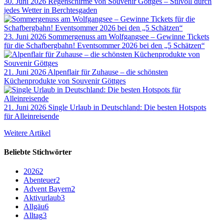
30. Juni 2026
Regenschirme von Souvenir Göttges – Stilvoll durch
jedes Wetter in Berchtesgaden
23. Juni 2026
Sommergenuss am Wolfgangsee – Gewinne Tickets
für die Schafbergbahn! Eventsommer 2026 bei den „5 Schätzen“
21. Juni 2026
Alpenflair für Zuhause – die schönsten
Küchenprodukte von Souvenir Göttges
21. Juni 2026
Single Urlaub in Deutschland: Die besten Hotspots
für Alleinreisende
Weitere Artikel
Beliebte Stichwörter
2026
2
Abenteuer
2
Advent Bayern
2
Aktivurlaub
3
Allgäu
6
Alltag
3