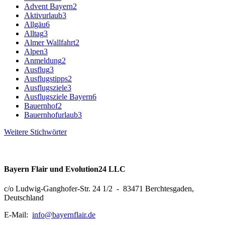
Advent Bayern
2
Aktivurlaub
3
Allgäu
6
Alltag
3
Almer Wallfahrt
2
Alpen
3
Anmeldung
2
Ausflug
3
Ausflugstipps
2
Ausflugsziele
3
Ausflugsziele Bayern
6
Bauernhof
2
Bauernhofurlaub
3
Weitere Stichwörter
Bayern Flair und Evolution24 LLC
c/o Ludwig-Ganghofer-Str. 24 1/2 - 83471 Berchtesgaden,
Deutschland
E-Mail:
info@bayernflair.de