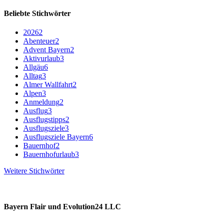
Beliebte Stichwörter
2026
2
Abenteuer
2
Advent Bayern
2
Aktivurlaub
3
Allgäu
6
Alltag
3
Almer Wallfahrt
2
Alpen
3
Anmeldung
2
Ausflug
3
Ausflugstipps
2
Ausflugsziele
3
Ausflugsziele Bayern
6
Bauernhof
2
Bauernhofurlaub
3
Weitere Stichwörter
Bayern Flair und Evolution24 LLC