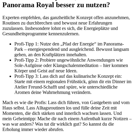
Panorama Royal besser zu nutzen?
Experten empfehlen, das ganzheitliche Konzept offen anzunehmen,
Routinen zu durchbrechen und bewusst neue Erfahrungen
zuzulassen. Insbesondere lohnt es sich, die Energieplätze und
Gesundheitsprogramme kennenzulernen.
Profi-Tipp 1: Nutze den „Pfad der Energie“ im Panorama-
Park – energiespendend und ausgleichend. Bewusst langsam
gehen, an den Kraftplätzen innehalten.
Profi-Tipp 2: Probiere ungewöhnliche Anwendungen wie
Sole-Aufgüsse oder Klangschalenmeditation – hier kommen
Körper und Geist auf neue Ideen.
Profi-Tipp 3: Lass dich auf das kulinarische Konzept ein:
Starte mit einem regionalen Frühstück, gönn dir ein Dinner im
Atelier Freund-Schafft und spüre, wie unterschiedliche
Aromen deine Wahrnehmung verändern.
Mach es wie die Profis: Lass dich führen, von Gastgebern und vom
Haus selbst. Lass Alltagsroutinen los und fülle deine Zeit mit
Momenten, die dich stärken und innerlich wachsen lassen. Und
mein Geheimtipp: Mache dir nach einem Aufenthalt kurze Notizen –
was war anders? Was tut dir wirklich gut? So kannst du die
Erholung immer wieder abrufen.