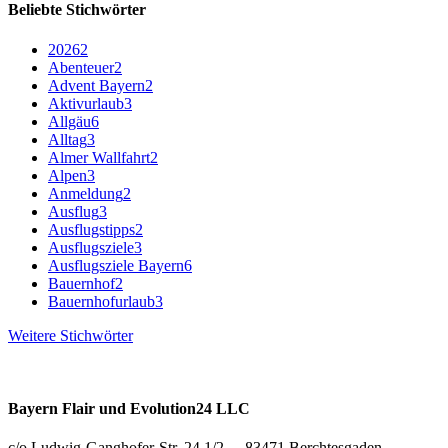
Beliebte Stichwörter
2026
2
Abenteuer
2
Advent Bayern
2
Aktivurlaub
3
Allgäu
6
Alltag
3
Almer Wallfahrt
2
Alpen
3
Anmeldung
2
Ausflug
3
Ausflugstipps
2
Ausflugsziele
3
Ausflugsziele Bayern
6
Bauernhof
2
Bauernhofurlaub
3
Weitere Stichwörter
Bayern Flair und Evolution24 LLC
c/o Ludwig-Ganghofer-Str. 24 1/2 - 83471 Berchtesgaden,