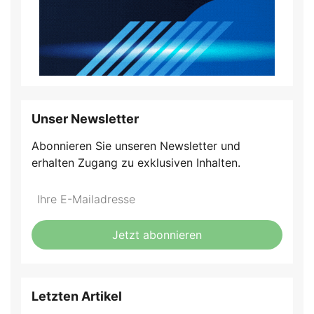
Unser Newsletter
Abonnieren Sie unseren Newsletter und
erhalten Zugang zu exklusiven Inhalten.
Do
*Ihre
not
E-
fill
Mailadresse:
Jetzt abonnieren
this
field
Letzten Artikel