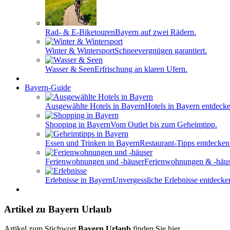
Rad- & E-Biketouren
Bayern auf zwei Rädern.
Winter & Wintersport
Schneevergnügen garantiert.
Wasser & Seen
Erfrischung an klaren Ufern.
Bayern-Guide
Ausgewählte Hotels in Bayern
Hotels in Bayern entdecke
Shopping in Bayern
Vom Outlet bis zum Geheimtipp.
Essen und Trinken in Bayern
Restaurant-Tipps entdecken
Ferienwohnungen und -häuser
Ferienwohnungen & -häus
Erlebnisse in Bayern
Unvergessliche Erlebnisse entdecke
Artikel zu Bayern Urlaub
Artikel zum Stichwort
Bayern Urlaub
finden Sie hier.