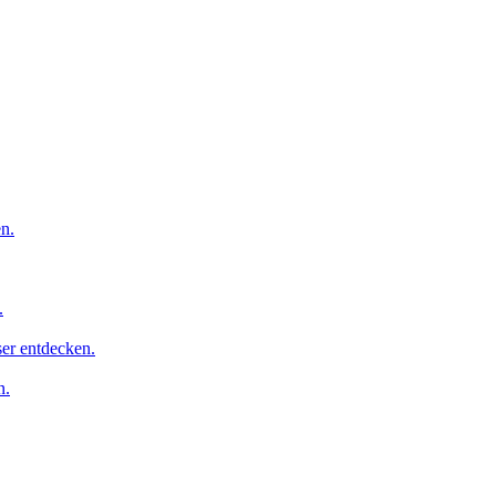
n.
.
er entdecken.
n.