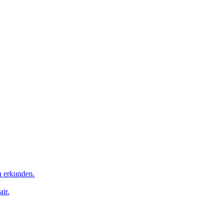
n erkunden.
ir.