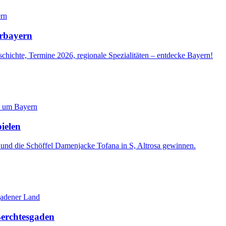
erbayern
schichte, Termine 2026, regionale Spezialitäten – entdecke Bayern!
ielen
 und die Schöffel Damenjacke Tofana in S, Altrosa gewinnen.
Berchtesgaden