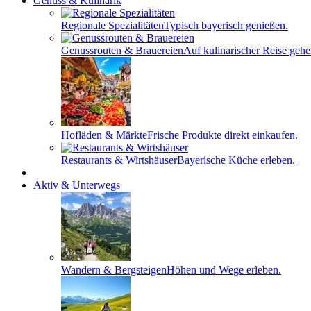
Genuss & Kulinarik
Regionale Spezialitäten
Typisch bayerisch genießen.
Genussrouten & Brauereien
Auf kulinarischer Reise gehe
Hofläden & Märkte
Frische Produkte direkt einkaufen.
Restaurants & Wirtshäuser
Bayerische Küche erleben.
Aktiv & Unterwegs
Wandern & Bergsteigen
Höhen und Wege erleben.