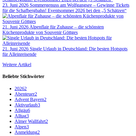
23. Juni 2026
Sommergenuss am Wolfgangsee – Gewinne Tickets
für die Schafbergbahn! Eventsommer 2026 bei den „5 Schätzen“
21. Juni 2026
Alpenflair für Zuhause – die schönsten
Küchenprodukte von Souvenir Göttges
21. Juni 2026
Single Urlaub in Deutschland: Die besten Hotspots
für Alleinreisende
Weitere Artikel
Beliebte Stichwörter
2026
2
Abenteuer
2
Advent Bayern
2
Aktivurlaub
3
Allgäu
6
Alltag
3
Almer Wallfahrt
2
Alpen
3
Anmeldung
2