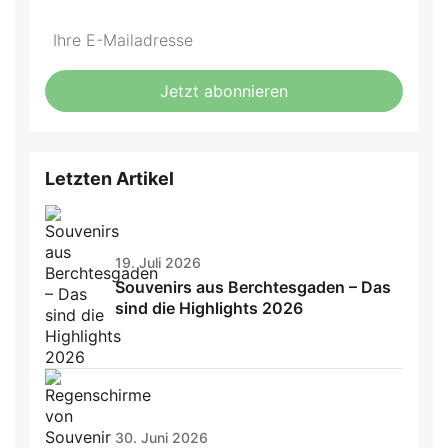
Do
*Ihre
not
E-
fill
Mailadresse:
Jetzt abonnieren
this
field
Letzten Artikel
19. Juli 2026
Souvenirs aus Berchtesgaden – Das
sind die Highlights 2026
30. Juni 2026