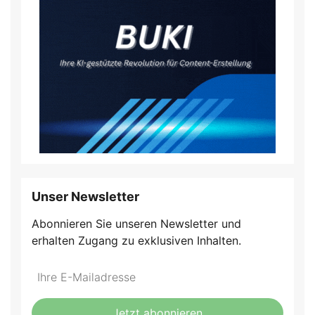
Unser Newsletter
Abonnieren Sie unseren Newsletter und
erhalten Zugang zu exklusiven Inhalten.
Do
*Ihre
not
E-
fill
Mailadresse:
Jetzt abonnieren