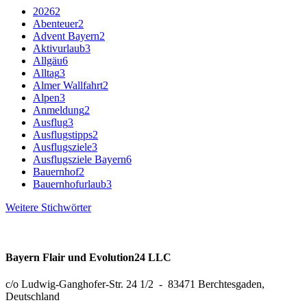
2026
2
Abenteuer
2
Advent Bayern
2
Aktivurlaub
3
Allgäu
6
Alltag
3
Almer Wallfahrt
2
Alpen
3
Anmeldung
2
Ausflug
3
Ausflugstipps
2
Ausflugsziele
3
Ausflugsziele Bayern
6
Bauernhof
2
Bauernhofurlaub
3
Weitere Stichwörter
Bayern Flair und Evolution24 LLC
c/o Ludwig-Ganghofer-Str. 24 1/2 - 83471 Berchtesgaden,
Deutschland