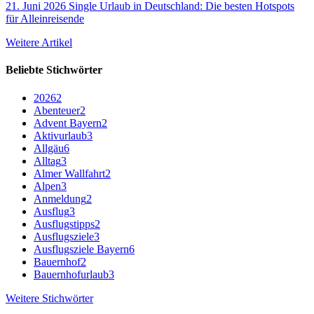
21. Juni 2026
Single Urlaub in Deutschland: Die besten Hotspots
für Alleinreisende
Weitere Artikel
Beliebte Stichwörter
2026
2
Abenteuer
2
Advent Bayern
2
Aktivurlaub
3
Allgäu
6
Alltag
3
Almer Wallfahrt
2
Alpen
3
Anmeldung
2
Ausflug
3
Ausflugstipps
2
Ausflugsziele
3
Ausflugsziele Bayern
6
Bauernhof
2
Bauernhofurlaub
3
Weitere Stichwörter