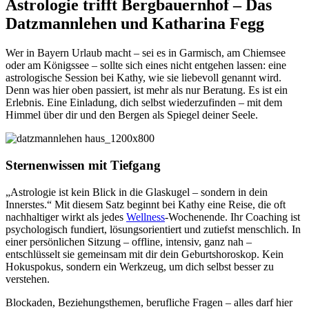
Astrologie trifft Bergbauernhof – Das
Datzmannlehen und Katharina Fegg
Wer in Bayern Urlaub macht – sei es in Garmisch, am Chiemsee
oder am Königssee – sollte sich eines nicht entgehen lassen: eine
astrologische Session bei Kathy, wie sie liebevoll genannt wird.
Denn was hier oben passiert, ist mehr als nur Beratung. Es ist ein
Erlebnis. Eine Einladung, dich selbst wiederzufinden – mit dem
Himmel über dir und den Bergen als Spiegel deiner Seele.
Sternenwissen mit Tiefgang
„Astrologie ist kein Blick in die Glaskugel – sondern in dein
Innerstes.“ Mit diesem Satz beginnt bei Kathy eine Reise, die oft
nachhaltiger wirkt als jedes
Wellness
-Wochenende. Ihr Coaching ist
psychologisch fundiert, lösungsorientiert und zutiefst menschlich. In
einer persönlichen Sitzung – offline, intensiv, ganz nah –
entschlüsselt sie gemeinsam mit dir dein Geburtshoroskop. Kein
Hokuspokus, sondern ein Werkzeug, um dich selbst besser zu
verstehen.
Blockaden, Beziehungsthemen, berufliche Fragen – alles darf hier