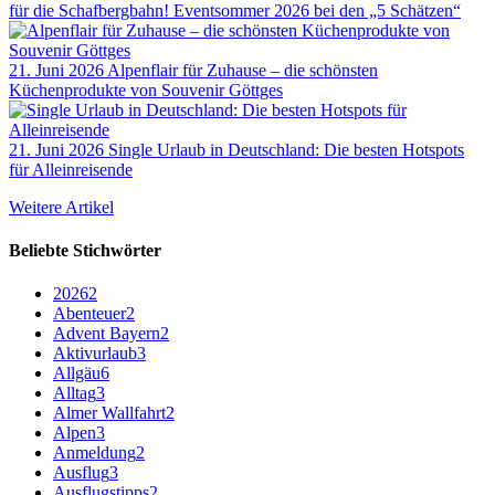
für die Schafbergbahn! Eventsommer 2026 bei den „5 Schätzen“
21. Juni 2026
Alpenflair für Zuhause – die schönsten
Küchenprodukte von Souvenir Göttges
21. Juni 2026
Single Urlaub in Deutschland: Die besten Hotspots
für Alleinreisende
Weitere Artikel
Beliebte Stichwörter
2026
2
Abenteuer
2
Advent Bayern
2
Aktivurlaub
3
Allgäu
6
Alltag
3
Almer Wallfahrt
2
Alpen
3
Anmeldung
2
Ausflug
3
Ausflugstipps
2