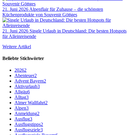
21. Juni 2026
Alpenflair für Zuhause – die schönsten
Küchenprodukte von Souvenir Göttges
21. Juni 2026
Single Urlaub in Deutschland: Die besten Hotspots
für Alleinreisende
Weitere Artikel
Beliebte Stichwörter
2026
2
Abenteuer
2
Advent Bayern
2
Aktivurlaub
3
Allgäu
6
Alltag
3
Almer Wallfahrt
2
Alpen
3
Anmeldung
2
Ausflug
3
Ausflugstipps
2
Ausflugsziele
3