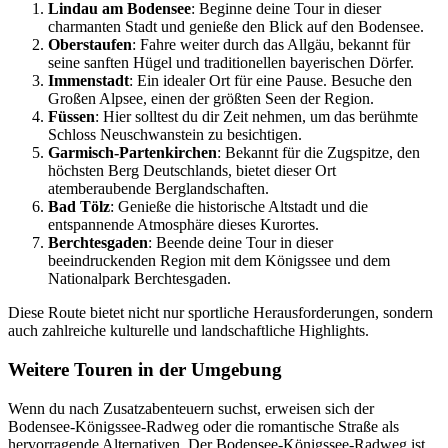
Lindau am Bodensee
: Beginne deine Tour in dieser
charmanten Stadt und genieße den Blick auf den Bodensee.
Oberstaufen
: Fahre weiter durch das Allgäu, bekannt für
seine sanften Hügel und traditionellen bayerischen Dörfer.
Immenstadt
: Ein idealer Ort für eine Pause. Besuche den
Großen Alpsee, einen der größten Seen der Region.
Füssen
: Hier solltest du dir Zeit nehmen, um das berühmte
Schloss Neuschwanstein zu besichtigen.
Garmisch-Partenkirchen
: Bekannt für die Zugspitze, den
höchsten Berg Deutschlands, bietet dieser Ort
atemberaubende Berglandschaften.
Bad Tölz
: Genieße die historische Altstadt und die
entspannende Atmosphäre dieses Kurortes.
Berchtesgaden
: Beende deine Tour in dieser
beeindruckenden Region mit dem Königssee und dem
Nationalpark Berchtesgaden.
Diese Route bietet nicht nur sportliche Herausforderungen, sondern
auch zahlreiche kulturelle und landschaftliche Highlights.
Weitere Touren in der Umgebung
Wenn du nach Zusatzabenteuern suchst, erweisen sich der
Bodensee-Königssee-Radweg oder die romantische Straße als
hervorragende Alternativen. Der Bodensee-Königssee-Radweg ist