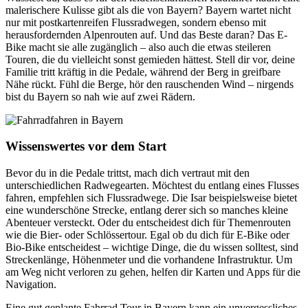
malerischere Kulisse gibt als die von Bayern? Bayern wartet nicht
nur mit postkartenreifen Flussradwegen, sondern ebenso mit
herausfordernden Alpenrouten auf. Und das Beste daran? Das E-
Bike macht sie alle zugänglich – also auch die etwas steileren
Touren, die du vielleicht sonst gemieden hättest. Stell dir vor, deine
Familie tritt kräftig in die Pedale, während der Berg in greifbare
Nähe rückt. Fühl die Berge, hör den rauschenden Wind – nirgends
bist du Bayern so nah wie auf zwei Rädern.
Wissenswertes vor dem Start
Bevor du in die Pedale trittst, mach dich vertraut mit den
unterschiedlichen Radwegearten. Möchtest du entlang eines Flusses
fahren, empfehlen sich Flussradwege. Die Isar beispielsweise bietet
eine wunderschöne Strecke, entlang derer sich so manches kleine
Abenteuer versteckt. Oder du entscheidest dich für Themenrouten
wie die Bier- oder Schlössertour. Egal ob du dich für E-Bike oder
Bio-Bike entscheidest – wichtige Dinge, die du wissen solltest, sind
Streckenlänge, Höhenmeter und die vorhandene Infrastruktur. Um
am Weg nicht verloren zu gehen, helfen dir Karten und Apps für die
Navigation.
Eine gut geplante Fahrrad Tour in Bayern kann ein unvergessliches