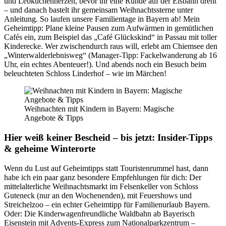
und Lebkuchenherzen, bevor ihr eine Runde auf der Eisbahn dreht
– und danach bastelt ihr gemeinsam Weihnachtssterne unter
Anleitung. So laufen unsere Familientage in Bayern ab! Mein
Geheimtipp: Plane kleine Pausen zum Aufwärmen in gemütlichen
Cafés ein, zum Beispiel das „Café Glückskind“ in Passau mit toller
Kinderecke. Wer zwischendurch raus will, erlebt am Chiemsee den
„Winterwalderlebnisweg“ (Manager-Tipp: Fackelwanderung ab 16
Uhr, ein echtes Abenteuer!). Und abends noch ein Besuch beim
beleuchteten Schloss Linderhof – wie im Märchen!
Weihnachten mit Kindern in Bayern: Magische
Angebote & Tipps
Hier weiß keiner Bescheid – bis jetzt: Insider-Tipps
& geheime Winterorte
Wenn du Lust auf Geheimtipps statt Touristenrummel hast, dann
habe ich ein paar ganz besondere Empfehlungen für dich: Der
mittelalterliche Weihnachtsmarkt im Felsenkeller von Schloss
Guteneck (nur an den Wochenenden), mit Feuershows und
Streichelzoo – ein echter Geheimtipp für Familienurlaub Bayern.
Oder: Die Kinderwagenfreundliche Waldbahn ab Bayerisch
Eisenstein mit Advents-Express zum Nationalparkzentrum –