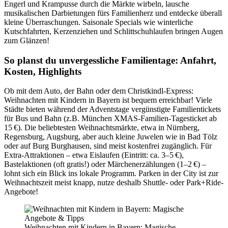
Engerl und Krampusse durch die Märkte wirbeln, lausche
musikalischen Darbietungen fürs Familienherz und entdecke überall
kleine Überraschungen. Saisonale Specials wie winterliche
Kutschfahrten, Kerzenziehen und Schlittschuhlaufen bringen Augen
zum Glänzen!
So planst du unvergessliche Familientage: Anfahrt,
Kosten, Highlights
Ob mit dem Auto, der Bahn oder dem Christkindl-Express:
Weihnachten mit Kindern in Bayern ist bequem erreichbar! Viele
Städte bieten während der Adventstage vergünstigte Familientickets
für Bus und Bahn (z.B. München XMAS-Familien-Tagesticket ab
15 €). Die beliebtesten Weihnachtsmärkte, etwa in Nürnberg,
Regensburg, Augsburg, aber auch kleine Juwelen wie in Bad Tölz
oder auf Burg Burghausen, sind meist kostenfrei zugänglich. Für
Extra-Attraktionen – etwa Eislaufen (Eintritt: ca. 3–5 €),
Bastelaktionen (oft gratis!) oder Märchenerzählungen (1–2 €) –
lohnt sich ein Blick ins lokale Programm. Parken in der City ist zur
Weihnachtszeit meist knapp, nutze deshalb Shuttle- oder Park+Ride-
Angebote!
Weihnachten mit Kindern in Bayern: Magische