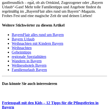
gastfreundlich – egal, ob als Ortskind, Zugezogener oder „Bayern
Urlaub“-Gast! Mehr tolle Familientipps und Angebote findest du
regelmäßig im „BayernFlair alles rund um Bayern“-Magazin.
Frohes Fest und eine magische Zeit dir und deinen Lieben!
Weitere Stichwörter zu diesem Artikel
BayernFlair alles rund um Bayern
Bayern Urlaub
Weihnachten mit Kindern Bayern
Weihnachten
Geheimtipps
regionale Spezialitäten
Wandern in Bayern
Wellnesshotels Bayern
Familienurlaub Bayern
Das könnte Sie auch interessieren
Ferienspaß mit den Kids – 12 Tipps für die Pfingstferien in
Bayern