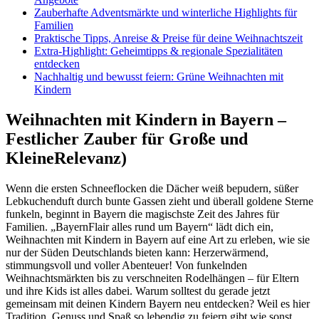
Zauberhafte Adventsmärkte und winterliche Highlights für
Familien
Praktische Tipps, Anreise & Preise für deine Weihnachtszeit
Extra-Highlight: Geheimtipps & regionale Spezialitäten
entdecken
Nachhaltig und bewusst feiern: Grüne Weihnachten mit
Kindern
Weihnachten mit Kindern in Bayern –
Festlicher Zauber für Große und
KleineRelevanz)
Wenn die ersten Schneeflocken die Dächer weiß bepudern, süßer
Lebkuchenduft durch bunte Gassen zieht und überall goldene Sterne
funkeln, beginnt in Bayern die magischste Zeit des Jahres für
Familien. „BayernFlair alles rund um Bayern“ lädt dich ein,
Weihnachten mit Kindern in Bayern auf eine Art zu erleben, wie sie
nur der Süden Deutschlands bieten kann: Herzerwärmend,
stimmungsvoll und voller Abenteuer! Von funkelnden
Weihnachtsmärkten bis zu verschneiten Rodelhängen – für Eltern
und ihre Kids ist alles dabei. Warum solltest du gerade jetzt
gemeinsam mit deinen Kindern Bayern neu entdecken? Weil es hier
Tradition, Genuss und Spaß so lebendig zu feiern gibt wie sonst