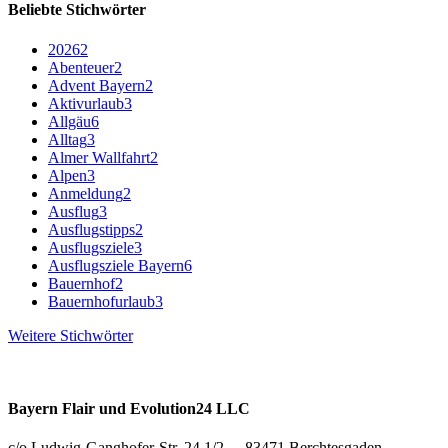
Beliebte Stichwörter
2026
2
Abenteuer
2
Advent Bayern
2
Aktivurlaub
3
Allgäu
6
Alltag
3
Almer Wallfahrt
2
Alpen
3
Anmeldung
2
Ausflug
3
Ausflugstipps
2
Ausflugsziele
3
Ausflugsziele Bayern
6
Bauernhof
2
Bauernhofurlaub
3
Weitere Stichwörter
Bayern Flair und Evolution24 LLC
c/o Ludwig-Ganghofer-Str. 24 1/2 - 83471 Berchtesgaden,