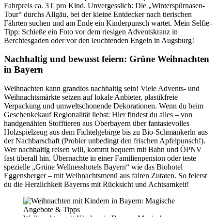
Fahrpreis ca. 3 € pro Kind. Unvergesslich: Die „Winterspürnasen-
Tour“ durchs Allgäu, bei der kleine Entdecker nach tierischen
Fährten suchen und am Ende ein Kinderpunsch wartet. Mein Selfie-
Tipp: Schieße ein Foto vor dem riesigen Adventskranz in
Berchtesgaden oder vor den leuchtenden Engeln in Augsburg!
Nachhaltig und bewusst feiern: Grüne Weihnachten
in Bayern
Weihnachten kann grandios nachhaltig sein! Viele Advents- und
Weihnachtsmärkte setzen auf lokale Anbieter, plastikfreie
Verpackung und umweltschonende Dekorationen. Wenn du beim
Geschenkekauf Regionalität liebst: Hier findest du alles – von
handgenähten Stofftieren aus Oberbayern über fantasievolles
Holzspielzeug aus dem Fichtelgebirge bis zu Bio-Schmankerln aus
der Nachbarschaft (Probier unbedingt den frischen Apfelpunsch!).
Wer nachhaltig reisen will, kommt bequem mit Bahn und ÖPNV
fast überall hin. Übernachte in einer Familienpension oder teste
spezielle „Grüne Wellnesshotels Bayern“ wie das Biohotel
Eggensberger – mit Weihnachtsmenü aus fairen Zutaten. So feierst
du die Herzlichkeit Bayerns mit Rücksicht und Achtsamkeit!