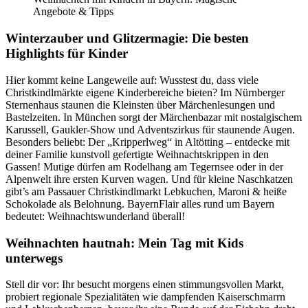
Angebote & Tipps
Winterzauber und Glitzermagie: Die besten
Highlights für Kinder
Hier kommt keine Langeweile auf: Wusstest du, dass viele
Christkindlmärkte eigene Kinderbereiche bieten? Im Nürnberger
Sternenhaus staunen die Kleinsten über Märchenlesungen und
Bastelzeiten. In München sorgt der Märchenbazar mit nostalgischem
Karussell, Gaukler-Show und Adventszirkus für staunende Augen.
Besonders beliebt: Der „Kripperlweg“ in Altötting – entdecke mit
deiner Familie kunstvoll gefertigte Weihnachtskrippen in den
Gassen! Mutige dürfen am Rodelhang am Tegernsee oder in der
Alpenwelt ihre ersten Kurven wagen. Und für kleine Naschkatzen
gibt’s am Passauer Christkindlmarkt Lebkuchen, Maroni & heiße
Schokolade als Belohnung. BayernFlair alles rund um Bayern
bedeutet: Weihnachtswunderland überall!
Weihnachten hautnah: Mein Tag mit Kids
unterwegs
Stell dir vor: Ihr besucht morgens einen stimmungsvollen Markt,
probiert regionale Spezialitäten wie dampfenden Kaiserschmarrn