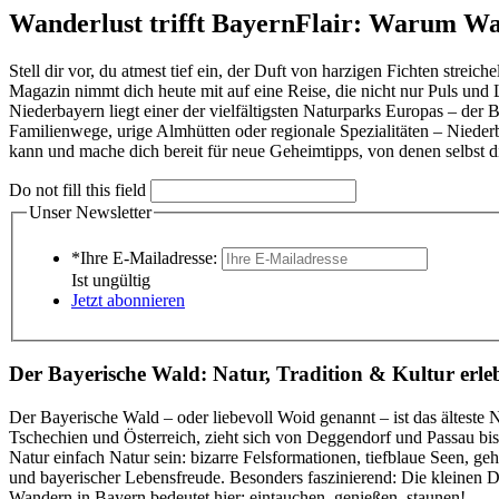
Wanderlust trifft BayernFlair: Warum Wan
Stell dir vor, du atmest tief ein, der Duft von harzigen Fichten str
Magazin nimmt dich heute mit auf eine Reise, die nicht nur Puls und L
Niederbayern liegt einer der vielfältigsten Naturparks Europas – der
Familienwege, urige Almhütten oder regionale Spezialitäten – Niede
kann und mache dich bereit für neue Geheimtipps, von denen selbst 
Do not fill this field
Unser Newsletter
*Ihre E-Mailadresse:
Ist ungültig
Jetzt abonnieren
Der Bayerische Wald: Natur, Tradition & Kultur erle
Der Bayerische Wald – oder liebevoll Woid genannt – ist das älteste 
Tschechien und Österreich, zieht sich von Deggendorf und Passau bis 
Natur einfach Natur sein: bizarre Felsformationen, tiefblaue Seen, g
und bayerischer Lebensfreude. Besonders faszinierend: Die kleinen D
Wandern in Bayern bedeutet hier: eintauchen, genießen, staunen!