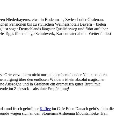
rzen Niederbayerns, etwa in Bodenmais, Zwiesel oder Grafenau.
lichen Pensionen bis zu stylischen Wellnesshotels Bayern – bieten
ist sogar Deutschlands längster Qualitätsweg und führt auf über
le Tipps fürs richtige Schuhwerk, Kartenmaterial und Wetter findest
se Orte verzaubern nicht nur mit atemberaubender Natur, sondern
enaufgang über den endlosen Wäldern ist ein absolut magischer
ne Auszogne und in Grafenau ein dramatisch gutes Brettl mit
reude im Zickzack – absolute Empfehlung!
zda und frisch gebrühter
Kaffee
im Café Eder. Danach geht’s ab in die
freunde wagen sich an den Stoneman Arduenna Mountainbike-Trail.