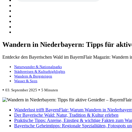
Wandern in Niederbayern: Tipps für aktiv
Entdecke den Bayerischen Wald im BayernFlair Magazin: Wandern in N
Naturwunder & Nationalparks
Städtereisen & Kulturhighlights
Wandern & Bergsteigen
Wasser & Seen
•
•
03. September 2025
5 Minuten
Wanderlust trifft BayernFlair: Warum Wandern in Niederbayern
Der Bayerische Wald: Natur, Tradition & Kultur erleben
Praktische Tipps: Anreise, Einstieg & wichtige Fakten zum Wa
Bayerische Geheimtipps: Regionale Spezialitäten, Fotospots un