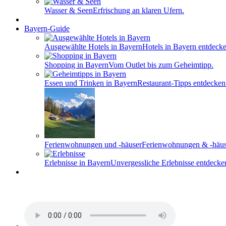
Wasser & Seen
Erfrischung an klaren Ufern.
Bayern-Guide
Ausgewählte Hotels in Bayern
Hotels in Bayern entdecke
Shopping in Bayern
Vom Outlet bis zum Geheimtipp.
Essen und Trinken in Bayern
Restaurant-Tipps entdecken
Ferienwohnungen und -häuser
Ferienwohnungen & -häus
Erlebnisse in Bayern
Unvergessliche Erlebnisse entdecke