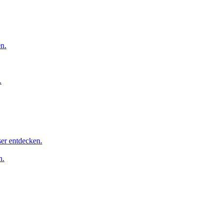
n.
.
er entdecken.
n.