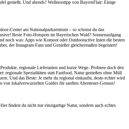
del genießt. Und abends? Wellnesstipp von BayernFlair: Einige
utdoor-Center am Nationalparkzentrum – so schonst du das
nklusive! Beste Foto-Hotspots im Bayerischen Wald? Sonnenaufgang
Und noch was: Apps wie Komoot oder Outdooractive listen die besten
ber, der Instagram-Fans und Genießer gleichermaßen begeistert!
o-Produkte, regionale Lieferanten und kurze Wege. Probiere doch den
regionale Spezialitäten statt Fastfood, Natur genießen ohne Müll
rn. Und das Beste: Je mehr du regional einkaufst, desto echter wird
ps von lokalverwurzelten Guides für sanften Abenteuer-Genuss!
er findest du nicht nur einzigartige Natur, sondern auch echtes