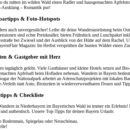
o du mitten im wilden Wald einen Radler und hausgemachten Apfelstru
a-Ausklang – Romantik pur!
partipps & Foto-Hotspots
ondern auch unvergesslicher! Leihe dir deine Wanderausrüstung beim O
 Pensionen sind echte Preisknaller, bieten Frühstück und Lunchpaket i
asstraße bei Zwiesel und der Ausblick von der Hütte auf dem Rachel. 
yernFlair Magazin: Im Herbst versprühen die bunten Wälder einen Zau
äten & Gastgeber mit Herz
rn tagtäglich gelebt. Viele Gasthäuser und kleine Hotels setzen auf Bi
chten Apfelsaft beim Hofladen nebenan. Wandern in Bayern bedeutet: 
gar der Nationalpark arbeitet an Artenschutzprojekten mit lokalen Baue
e-Verleih statt Auto, Brotzeiten in wiederverwendbaren Dosen und Tip
tipps & Checkliste
 Wandern in Niederbayern im Bayerischen Wald ist immer ein Erlebnis! Hi
ig und authentisch. Unsere Top-Tipps für deinen Bayern Urlaub:
b Bodenmais, Spiegelau oder Neuschönau.
lle!