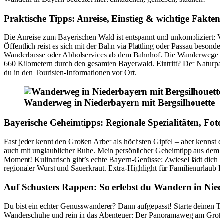
Praktische Tipps: Anreise, Einstieg & wichtige Fak
Die Anreise zum Bayerischen Wald ist entspannt und unkompliziert:
Öffentlich reist es sich mit der Bahn via Plattling oder Passau beson
Wanderbusse oder Abholservices ab dem Bahnhof. Die Wanderwege sind
660 Kilometern durch den gesamten Bayerwald. Eintritt? Der Naturpark
du in den Touristen-Informationen vor Ort.
Wanderweg in Niederbayern mit Bergsilhouette
Bayerische Geheimtipps: Regionale Spezialitäten, Fot
Fast jeder kennt den Großen Arber als höchsten Gipfel – aber kenns
auch mit unglaublicher Ruhe. Mein persönlicher Geheimtipp aus dem
Moment! Kulinarisch gibt’s echte Bayern-Genüsse: Zwiesel lädt dich 
regionaler Wurst und Sauerkraut. Extra-Highlight für Familienurla
Auf Schusters Rappen: So erlebst du Wandern in Ni
Du bist ein echter Genusswanderer? Dann aufgepasst! Starte deinen 
Wanderschuhe und rein in das Abenteuer: Der Panoramaweg am Großen