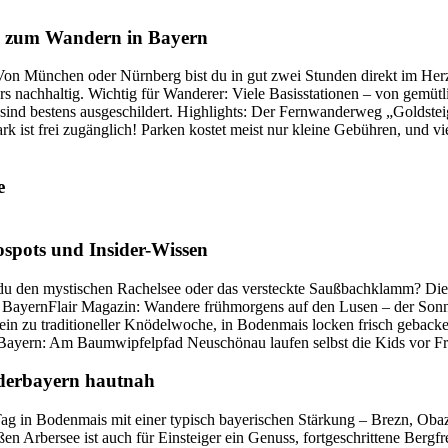
ten zum Wandern in Bayern
 Von München oder Nürnberg bist du in gut zwei Stunden direkt im He
ders nachhaltig. Wichtig für Wanderer: Viele Basisstationen – von gemüt
 bestens ausgeschildert. Highlights: Der Fernwanderweg „Goldsteig“ 
 ist frei zugänglich! Parken kostet meist nur kleine Gebühren, und vie
ospots und Insider-Wissen
t du den mystischen Rachelsee oder das versteckte Saußbachklamm? Die
 BayernFlair Magazin: Wandere frühmorgens auf den Lusen – der Sonn
ein zu traditioneller Knödelwoche, in Bodenmais locken frisch gebacke
ub Bayern: Am Baumwipfelpfad Neuschönau laufen selbst die Kids vor F
ederbayern hautnah
Tag in Bodenmais mit einer typisch bayerischen Stärkung – Brezn, Oba
 Arbersee ist auch für Einsteiger ein Genuss, fortgeschrittene Berg