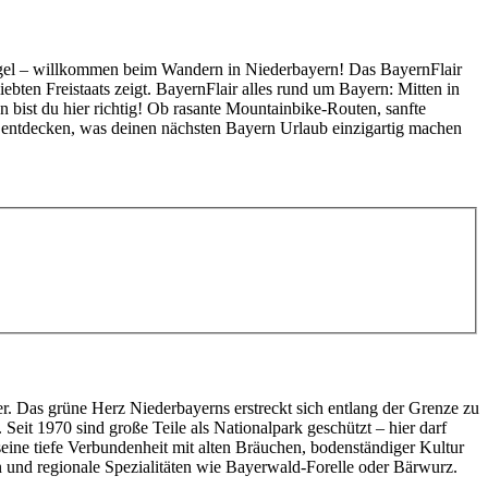
r Vogel – willkommen beim Wandern in Niederbayern! Das BayernFlair
iebten Freistaats zeigt. BayernFlair alles rund um Bayern: Mitten in
 bist du hier richtig! Ob rasante Mountainbike-Routen, sanfte
m entdecken, was deinen nächsten Bayern Urlaub einzigartig machen
er. Das grüne Herz Niederbayerns erstreckt sich entlang der Grenze zu
Seit 1970 sind große Teile als Nationalpark geschützt – hier darf
seine tiefe Verbundenheit mit alten Bräuchen, bodenständiger Kultur
n und regionale Spezialitäten wie Bayerwald-Forelle oder Bärwurz.