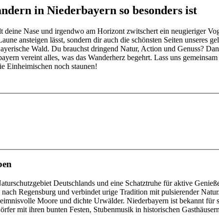
dern in Niederbayern so besonders ist
eichelt deine Nase und irgendwo am Horizont zwitschert ein neugierige
aune ansteigen lässt, sondern dir auch die schönsten Seiten unseres gel
 Bayerische Wald. Du brauchst dringend Natur, Action und Genuss? Dann
rbayern vereint alles, was das Wanderherz begehrt. Lass uns gemeinsa
die Einheimischen noch staunen!
ben
Naturschutzgebiet Deutschlands und eine Schatztruhe für aktive Genieß
nach Regensburg und verbindet urige Tradition mit pulsierender Natur. 
eheimnisvolle Moore und dichte Urwälder. Niederbayern ist bekannt für 
örfer mit ihren bunten Festen, Stubenmusik in historischen Gasthäuser