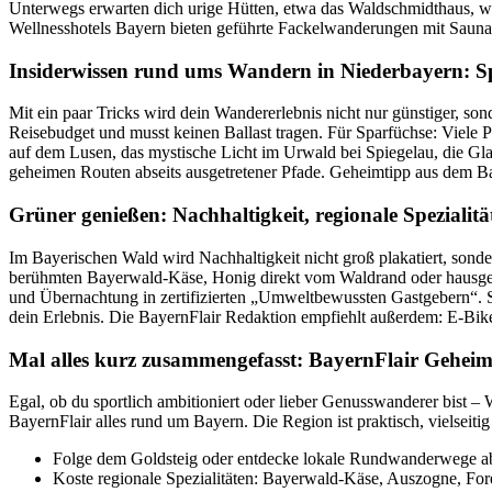
Unterwegs erwarten dich urige Hütten, etwa das Waldschmidthaus, w
Wellnesshotels Bayern bieten geführte Fackelwanderungen mit Saun
Insiderwissen rund ums Wandern in Niederbayern: S
Mit ein paar Tricks wird dein Wandererlebnis nicht nur günstiger, s
Reisebudget und musst keinen Ballast tragen. Für Sparfüchse: Viele
auf dem Lusen, das mystische Licht im Urwald bei Spiegelau, die Gl
geheimen Routen abseits ausgetretener Pfade. Geheimtipp aus dem Ba
Grüner genießen: Nachhaltigkeit, regionale Spezialit
Im Bayerischen Wald wird Nachhaltigkeit nicht groß plakatiert, sonde
berühmten Bayerwald-Käse, Honig direkt vom Waldrand oder hausgema
und Übernachtung in zertifizierten „Umweltbewussten Gastgebern“. So
dein Erlebnis. Die BayernFlair Redaktion empfiehlt außerdem: E-Bik
Mal alles kurz zusammengefasst: BayernFlair Geheim
Egal, ob du sportlich ambitioniert oder lieber Genusswanderer bist –
BayernFlair alles rund um Bayern. Die Region ist praktisch, vielseit
Folge dem Goldsteig oder entdecke lokale Rundwanderwege a
Koste regionale Spezialitäten: Bayerwald-Käse, Auszogne, Fore